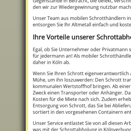
Gegenstände in Betracht, die defekt, versch
den wir zur Wiedergewinnung nutzbar mache
Unser Team aus mobilen Schrotthändlern in 
entsorgen Sie Ihr Altmetall einfach und koste
Ihre Vorteile unserer Schrottabh
Egal, ob Sie Unternehmer oder Privatmann s
für jedermann an! Als mobiler Schrotthändle
daher in Köln ab.
Wenn Sie Ihren Schrott eigenverantwortlich a
Mühe, um ihn loszuwerden: Den Schrott tran
kommunalen Wertstoffhof bringen. Ab einer
Zweck einen Transporter oder Anhänger. Das 
Kosten für die Miete nach sich. Zudem erhe
Entsorgung von Schrott, das Sie bei Abliefer
sortiert in den vorgesehenen Containern en
Unser Service entlastet Sie von all diesen A
was mit der Schrottabholung in Kölnverbunde