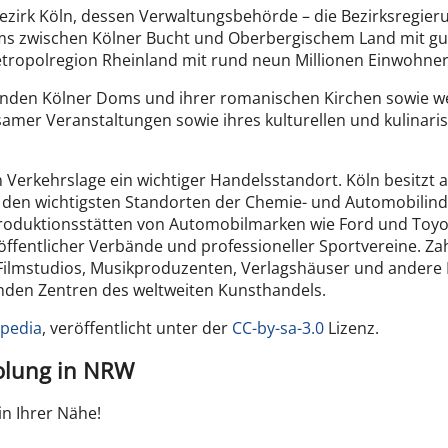
irk Köln, dessen Verwaltungsbehörde – die Bezirksregierung
ms zwischen Kölner Bucht und Oberbergischem Land mit gut
tropolregion Rheinland mit rund neun Millionen Einwohner
enden Kölner Doms und ihrer romanischen Kirchen sowie wei
amer Veranstaltungen sowie ihres kulturellen und kulinaris
n Verkehrslage ein wichtiger Handelsstandort. Köln besitzt 
zu den wichtigsten Standorten der Chemie- und Automobilin
 Produktionsstätten von Automobilmarken wie Ford und Toy
 öffentlicher Verbände und professioneller Sportvereine. Z
Filmstudios, Musikproduzenten, Verlagshäuser und ander
renden Zentren des weltweiten Kunsthandels.
ipedia
, veröffentlicht unter der
CC-by-sa-3.0
Lizenz.
holung in NRW
in Ihrer Nähe!