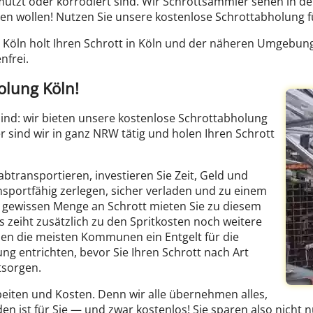
mutzt oder korrodiert sind. Wir Schrottsammler sehen in de
n wollen! Nutzen Sie unsere kostenlose Schrottabholung f
Köln holt Ihren Schrott in Köln und der näheren Umgebung 
nfrei.
olung Köln!
ind: wir bieten unsere kostenlose Schrottabholung
r sind wir in ganz NRW tätig und holen Ihren Schrott
btransportieren, investieren Sie Zeit, Geld und
sportfähig zerlegen, sicher verladen und zu einem
 gewissen Menge an Schrott mieten Sie zu diesem
zeiht zusätzlich zu den Spritkosten noch weitere
ben die meisten Kommunen ein Entgelt für die
ung entrichten, bevor Sie Ihren Schrott nach Art
tsorgen.
rbeiten und Kosten. Denn wir alle übernehmen alles,
n ist für Sie — und zwar kostenlos! Sie sparen also nicht n