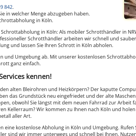
49 842
.
t Sie in welcher Menge abzugeben haben.
chrottabholung in Köln.
r Schrottabholung in Köln: Als mobiler Schrotthändler in
rofessioneller Schrotthändler arbeiten wir schnell und saub
ung und lassen Sie Ihren Schrott in Köln abholen.
öln und Umgebung ab. Mit unserer kostenlosen Schrottabho
rott ganz einfach.
Services kennen!
den alten Bleirohren und Heizkörpern? Der kaputte Compu
haben das Grundstück neu eingefriedet und der alte Masche
pen, obwohl Sie längst mit dem neuen Fahrrad zur Arbeit f
hren Kellerraum? Wir kommen zu Ihnen nach Köln und holen I
all aller Art.
en eine kostenlose Abholung in Köln und Umgebung. Rufen S
ler sind wir immer unterwegs und schnell bei Ihnen. Nutze