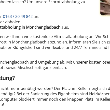
bholen lassen? Um unsere Schrottabholung zu
er
0163 / 20 49 842
an.
wir abholen.
ttabholung in Mönchengladbach
aus.
en wir Ihnen eine kostenlose Altmetallabholung an. Wir S
rott in Mönchengladbach abzuholen. Informieren Sie sich 
ler Klüngelskerl sind wir flexibel und 24/7 Termine sind für
Mönchengladbach und Umgebung ab. Mit unserer kostenlose
ott sowie Mischschrott ganz einfach.
stung?
 nicht mehr benötigt werden? Der Platz im Keller neigt sich
benötigt? Bei der Sanierung des Eigenheims sind Heizkörper
Computer blockiert immer noch den knappen Platz im Kell
b!