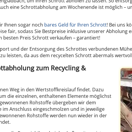
engladbach, um Ihren Schrott abholen zu lassen. So entsorge
ein. Auch eine Schrottabholung am Wochenende ist möglich
ir Ihnen sogar noch
bares Geld für Ihren Schrott
! Bei uns k
e fair, sodass Sie Bestpreise inklusive unserer Abholung er
besten Preis Schrott verkaufen – garantiert!
nsport und der Entsorgung des Schrottes verbundenen Mühe 
 zu leisten, da aus dem recycelten Schrott abermals wertv
rottabholung zum Recycling &
inen Weg in den Wertstoffkreislauf findet. Dazu
um die einzelnen, enthaltenen Elemente möglichst
s gewonnenen Rohstoffe übergeben wir dem
se im Anschluss eingeschmolzen und in jeweilige
 gewonnenen Rohstoffe werden nun wieder in der
ndet.