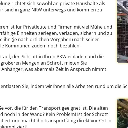
ung richtet sich sowohl an private Haushalte als
Wir sind in ganz NRW unterwegs und kommen zu
ren ist für Privatleute und Firmen mit viel Mühe und
fähige Einheiten zerlegen, verladen, sichern und zu
e ihn (je nach örtlichen Vorgaben) nach seiner
 viele Kommunen zudem noch bezahlen.
it auf, den Schrott in Ihren PKW einladen und die
i größeren Mengen an Schrott mieten Sie
r Anhänger, was abermals Zeit in Anspruch nimmt
ntlasten Sie, indem wir Ihnen alle Arbeiten rund um die 
ße vor, die für den Transport geeignet ist. Die alten
d noch in der Wand? Kein Problem! Ist der Schrott
ert und macht ihn transportfähig direkt vor Ort in
kompliziert!