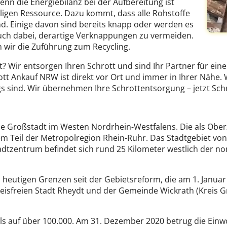
nn die Energiebilanz bei der Aufbereitung ist
ligen Ressource. Dazu kommt, dass alle Rohstoffe
d. Einige davon sind bereits knapp oder werden es
o auch dabei, derartige Verknappungen zu vermeiden.
 wir die Zuführung zum Recycling.
 Wir entsorgen Ihren Schrott und sind Ihr Partner für ein
 Ankauf NRW ist direkt vor Ort und immer in Ihrer Nähe. W
nd. Wir übernehmen Ihre Schrottentsorgung – jetzt Schr
che Großstadt im Westen Nordrhein-Westfalens. Die als Ober
em Teil der Metropolregion Rhein-Ruhr. Das Stadtgebiet vo
dtzentrum befindet sich rund 25 Kilometer westlich der n
eutigen Grenzen seit der Gebietsreform, die am 1. Januar 1
eisfreien Stadt Rheydt und der Gemeinde Wickrath (Kreis G
als auf über 100.000. Am 31. Dezember 2020 betrug die Ein