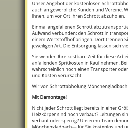
Unser Angebot der kostenlosen Schrottabhol
auch an gewerbliche Kunden und Vereine. 
Ihnen, um vor Ort Ihren Schrott abzuholen.
Einmal angefallenen Schrott abzutransportie
Aufwand verbunden: den Schrott in transport
einem Wertstoffhof bringen. Dort trennen Si
jeweiligen Art. Die Entsorgung lassen sich
Sie wenden Ihre kostbare Zeit für diese Arbe
anfallenden Spritkosten in Kauf nehmen. Be
wahrscheinlich noch einen Transporter ode
und Kosten verursacht.
Wir von Schrottabholung Mönchengladbach e
Mit Demontage!
Nicht jeder Schrott liegt bereits in einer Grö
Heizkörper sind noch verbaut? Leitungen sin
verbaut oder sperrig? Unserem Team demonti
Mönchengladbach— für Sie kostenlos und un