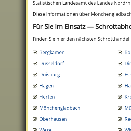
Statistischen Landesamt des Landes Nordrhe
Diese Informationen über Mönchengladbach
Für Sie im Einsatz — Schrottab
Finden Sie hier den nächsten Schrotthandel 
Bergkamen
Bo
Düsseldorf
Di
Duisburg
Es
Hagen
H
Herten
Kr
Mönchengladbach
Mü
Oberhausen
Re
Wesel
Wi