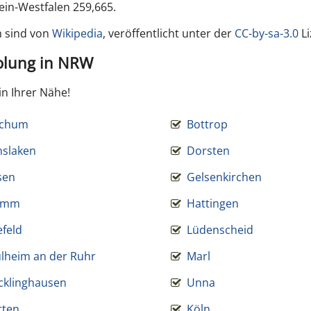
in-Westfalen 259,665.
 sind von
Wikipedia
, veröffentlicht unter der
CC-by-sa-3.0
Li
holung in NRW
in Ihrer Nähe!
chum
Bottrop
nslaken
Dorsten
sen
Gelsenkirchen
amm
Hattingen
efeld
Lüdenscheid
lheim an der Ruhr
Marl
cklinghausen
Unna
tten
Köln